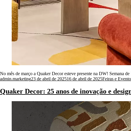
No mês de março a Quaker Decor esteve presente na DW! Semana de Desi
Posted
Posted
admin.marketing
23 de abril de 2025
16 de abril de 2025
Feiras e Evento
by
in
Quaker Decor: 25 anos de inovação e design