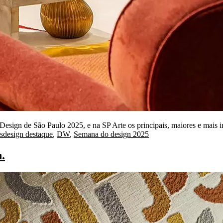
gn de São Paulo 2025, e na SP Arte os principais, maiores e mais infl
Tags:
s
design destaque
,
DW
,
Semana do design 2025
.