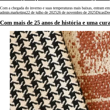
Com a chegada do inverno e suas temperaturas mais baixas, entram em 
Posted
Posted
Tag
admin.marketing
22 de julho de 2025
26 de novembro de 2025
Dicas
De
by
in
Com mais de 25 anos de história e uma cura