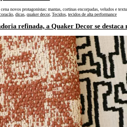
cena novos protagonistas: mantas, cortinas encorpadas, veludos e tex
s:
coração
,
dicas
,
quaker decor
,
Tecidos
,
tecidos de alta performance
doria refinada, a Quaker Decor se destaca 