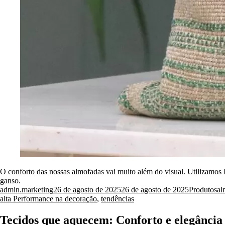
O conforto das nossas almofadas vai muito além do visual. Utilizamo
ganso.
Posted
Posted
Ta
admin.marketing
26 de agosto de 2025
26 de agosto de 2025
Produtos
al
by
in
alta Performance na decoração
,
tendências
Tecidos que aquecem: Conforto e elegância p