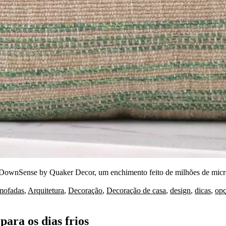
s DownSense by Quaker Decor, um enchimento feito de milhões de micro
gs:
mofadas
,
Arquitetura
,
Decoração
,
Decoração de casa
,
design
,
dicas
,
opç
ara os dias frios