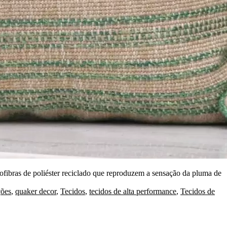
fibras de poliéster reciclado que reproduzem a sensação da pluma de
ões
,
quaker decor
,
Tecidos
,
tecidos de alta performance
,
Tecidos de