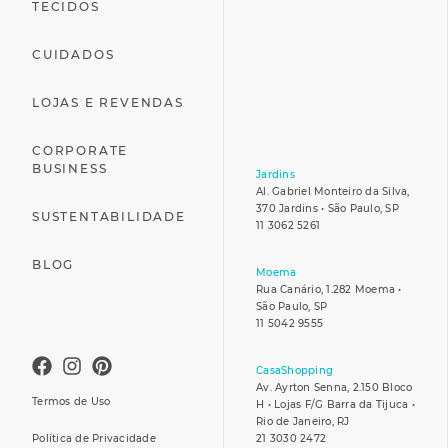
TECIDOS
CUIDADOS
LOJAS E REVENDAS
CORPORATE
BUSINESS
Jardins
Al. Gabriel Monteiro da Silva,
370 Jardins • São Paulo, SP
SUSTENTABILIDADE
11 3062 5261
BLOG
Moema
Rua Canário, 1.282 Moema •
São Paulo, SP
11 5042 9555
CasaShopping
Av. Ayrton Senna, 2.150 Bloco
Termos de Uso
H • Lojas F/G Barra da Tijuca •
Rio de Janeiro, RJ
Política de Privacidade
21 3030 2472