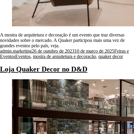
A mostra de arquitetura e decoração é um evento que traz diversas
novidades sobre o mercado. A Quaker participou mais uma vez de
grandes eventos pelo país, veja.
Posted
Posted
admin.marketing
26 de outubro de 2023
10 de março de 2025
Feiras e
by
Tags:
in
Eventos
Eventos
,
mostra de arquitetura e decoração
,
quaker decor
Loja Quaker Decor no D&D