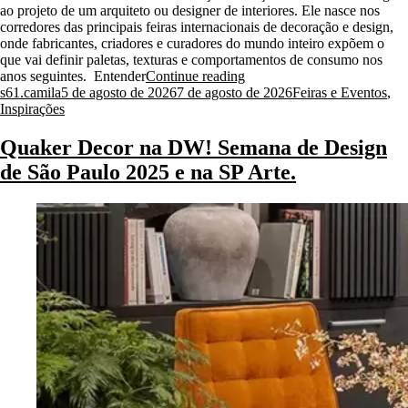
ao projeto de um arquiteto ou designer de interiores. Ele nasce nos
corredores das principais feiras internacionais de decoração e design,
onde fabricantes, criadores e curadores do mundo inteiro expõem o
que vai definir paletas, texturas e comportamentos de consumo nos
“5
anos seguintes. Entender
Continue reading
Posted
tendências
Posted
s61.camila
5 de agosto de 2026
7 de agosto de 2026
Feiras e Eventos
,
by
que
in
Inspirações
saíram
das
Quaker Decor na DW! Semana de Design
feiras
de São Paulo 2025 e na SP Arte.
e
chegam
aos
seus
próximos
projetos”