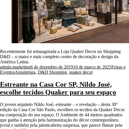
Recentemente foi reinaugurada a Loja Quaker Decor no Shopping
D&D – o maior e mais completo centro de decoração e design da
América Latina.
Posted
Posted
admin.marketing
6 de dezembro de 2019
10 de março de 2025
Feiras e
by
Tags:
in
Eventos
Arquitetura
,
D&D Shopping
,
quaker decor
Estreante na Casa Cor SP, Nildo José,
escolhe tecidos Quaker para seu espaço
O jovem arquiteto Nildo José, estreante – e revelação – desta 30ª
edição da Casa Cor São Paulo, escolheu os tecidos da Quaker Decor
na composição do seu espaço. O Ambiente de 44 metros quadrados
que ganha à atenção pela harmonização do décor contemporâneo,
jovial e também pela jabuticabeira suspensa, que parece flutuar pela