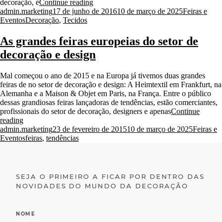
“Estreante
decoração, é
Continue reading
Posted
na
Posted
admin.marketing
17 de junho de 2016
10 de março de 2025
Feiras e
by
Tags:
Casa
in
Eventos
Decoração
,
Tecidos
Cor
SP,
As grandes feiras europeias do setor de
Nildo
decoração e design
José,
escolhe
tecidos
Mal começou o ano de 2015 e na Europa já tivemos duas grandes
Quaker
feiras de no setor de decoração e design: A Heimtextil em Frankfurt, na
para
Alemanha e a Maison & Objet em Paris, na França. Entre o público
seu
dessas grandiosas feiras lançadoras de tendências, estão comerciantes,
espaço”
profissionais do setor de decoração, designers e apenas
Continue
“As
reading
Posted
grandes
Posted
admin.marketing
23 de fevereiro de 2015
10 de março de 2025
Feiras e
by
feiras
Tags:
in
Eventos
feiras
,
tendências
europeias
do
setor
de
SEJA O PRIMEIRO A FICAR POR DENTRO DAS
decoração
NOVIDADES DO MUNDO DA DECORAÇÃO
e
design”