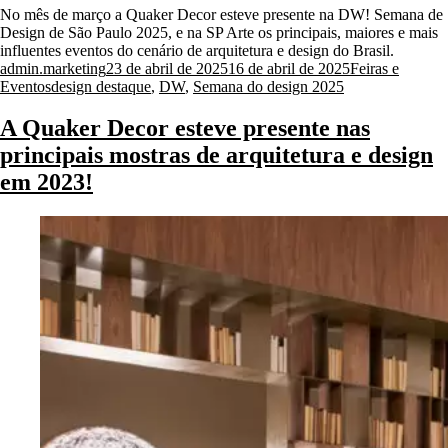
No mês de março a Quaker Decor esteve presente na DW! Semana de
Design de São Paulo 2025, e na SP Arte os principais, maiores e mais
influentes eventos do cenário de arquitetura e design do Brasil.
Posted
Posted
admin.marketing
23 de abril de 2025
16 de abril de 2025
Feiras e
by
Tags:
in
Eventos
design destaque
,
DW
,
Semana do design 2025
A Quaker Decor esteve presente nas
principais mostras de arquitetura e design
em 2023!