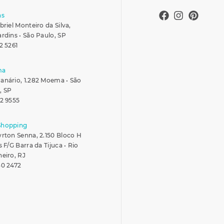
ns
briel Monteiro da Silva,
ardins • São Paulo, SP
2 5261
ma
anário, 1.282 Moema • São
, SP
42 9555
Shopping
yrton Senna, 2.150 Bloco H
s F/G Barra da Tijuca • Rio
neiro, RJ
30 2472