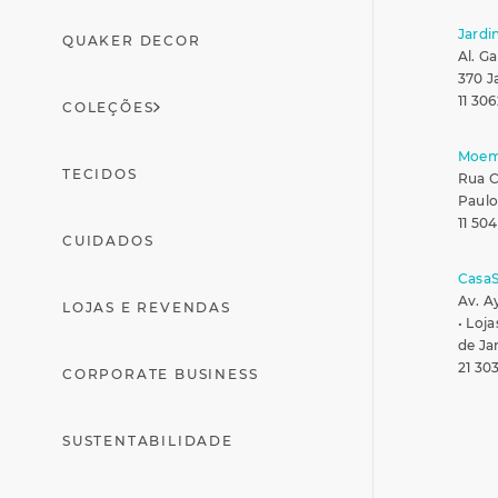
Jardi
QUAKER DECOR
Al. Ga
370 J
11 306
COLEÇÕES
Moe
TECIDOS
Rua C
Paulo
11 50
CUIDADOS
Casa
Av. A
LOJAS E REVENDAS
• Loja
de Ja
21 30
CORPORATE BUSINESS
SUSTENTABILIDADE