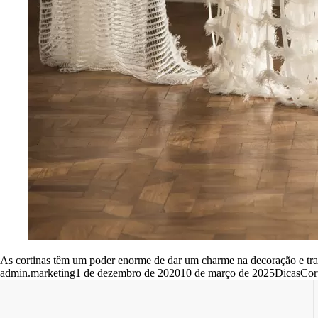
As cortinas têm um poder enorme de dar um charme na decoração e tra
Posted
Posted
Tag
admin.marketing
1 de dezembro de 2020
10 de março de 2025
Dicas
Cor
by
in