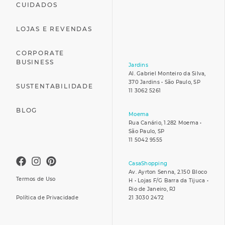
CUIDADOS
LOJAS E REVENDAS
CORPORATE
BUSINESS
Jardins
Al. Gabriel Monteiro da Silva,
370 Jardins • São Paulo, SP
SUSTENTABILIDADE
11 3062 5261
BLOG
Moema
Rua Canário, 1.282 Moema •
São Paulo, SP
11 5042 9555
CasaShopping
Av. Ayrton Senna, 2.150 Bloco
Termos de Uso
H • Lojas F/G Barra da Tijuca •
Rio de Janeiro, RJ
Política de Privacidade
21 3030 2472