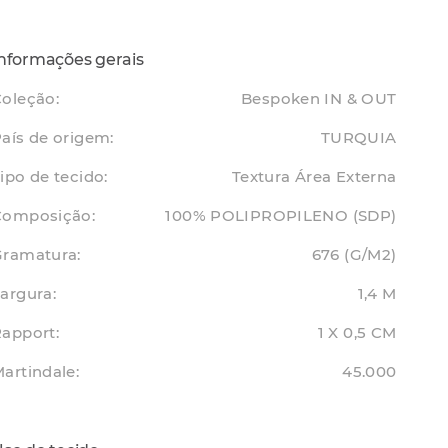
nformações gerais
oleção:
Bespoken IN & OUT
aís de origem:
TURQUIA
ipo de tecido:
Textura Área Externa
Composição:
100% POLIPROPILENO (SDP)
Gramatura:
676 (G/M2)
argura:
1,4 M
apport:
1 X 0,5 CM
artindale:
45.000