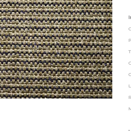
I
C
P
T
L
R
M