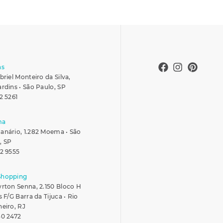
ns
briel Monteiro da Silva,
ardins • São Paulo, SP
2 5261
ma
anário, 1.282 Moema • São
, SP
42 9555
Shopping
yrton Senna, 2.150 Bloco H
s F/G Barra da Tijuca • Rio
neiro, RJ
30 2472