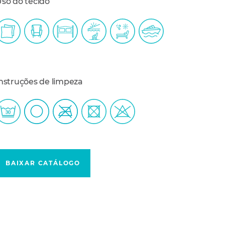
so do tecido
nstruções de limpeza
BAIXAR CATÁLOGO