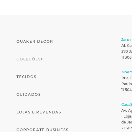
Jardi
QUAKER DECOR
Al. Ga
370 J
11 306
COLEÇÕES
Moe
TECIDOS
Rua C
Paulo
11 50
CUIDADOS
Casa
Av. A
LOJAS E REVENDAS
• Loja
de Ja
21 30
CORPORATE BUSINESS