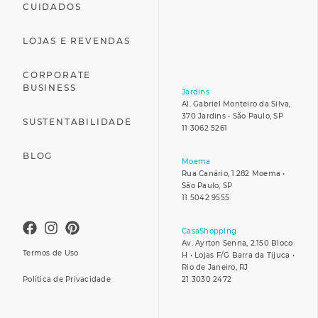
CUIDADOS
LOJAS E REVENDAS
CORPORATE
BUSINESS
Jardins
Al. Gabriel Monteiro da Silva,
370 Jardins • São Paulo, SP
SUSTENTABILIDADE
11 3062 5261
BLOG
Moema
Rua Canário, 1.282 Moema •
São Paulo, SP
11 5042 9555
CasaShopping
Av. Ayrton Senna, 2.150 Bloco
Termos de Uso
H • Lojas F/G Barra da Tijuca •
Rio de Janeiro, RJ
Política de Privacidade
21 3030 2472