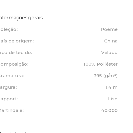
nformações gerais
oleção:
Poème
aís de origem:
China
ipo de tecido:
Veludo
Composição:
100% Poliéster
Gramatura:
395 (g/m²)
argura:
1,4 m
apport:
Liso
artindale:
40.000