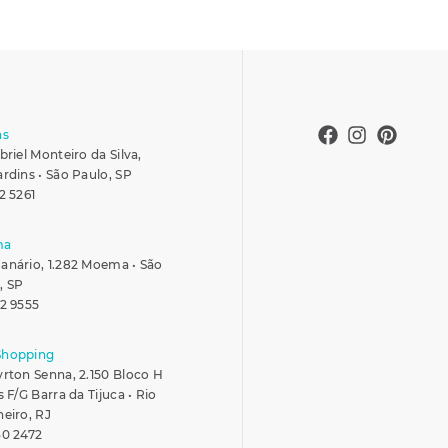
ns
briel Monteiro da Silva,
ardins • São Paulo, SP
2 5261
ma
anário, 1.282 Moema • São
, SP
42 9555
Shopping
yrton Senna, 2.150 Bloco H
s F/G Barra da Tijuca • Rio
neiro, RJ
30 2472