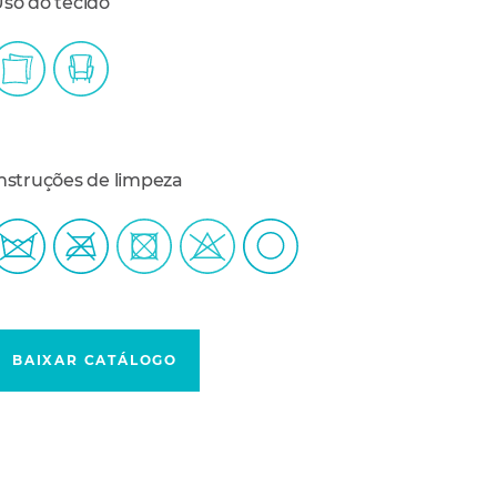
so do tecido
nstruções de limpeza
BAIXAR CATÁLOGO