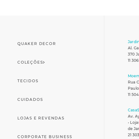
Jardi
QUAKER DECOR
Al. Ga
370 J
11 306
COLEÇÕES
Moe
TECIDOS
Rua C
Paulo
11 50
CUIDADOS
Casa
Av. A
LOJAS E REVENDAS
• Loja
de Ja
21 30
CORPORATE BUSINESS