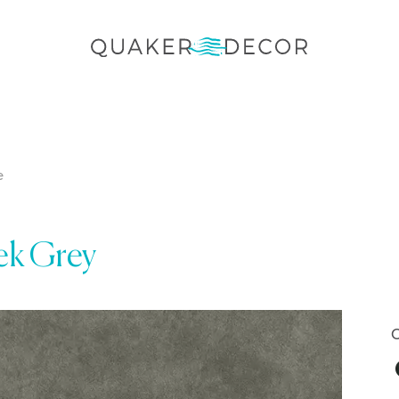
e
ek Grey