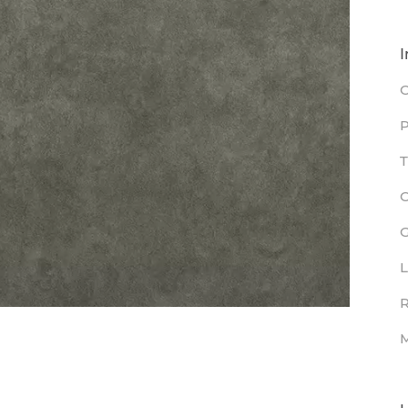
I
C
P
T
L
R
M