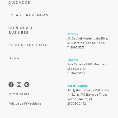
CUIDADOS
LOJAS E REVENDAS
CORPORATE
BUSINESS
Jardins
Al. Gabriel Monteiro da Silva,
370 Jardins • São Paulo, SP
SUSTENTABILIDADE
11 3062 5261
BLOG
Moema
Rua Canário, 1.282 Moema •
São Paulo, SP
11 5042 9555
CasaShopping
Av. Ayrton Senna, 2.150 Bloco
Termos de Uso
H • Lojas F/G Barra da Tijuca •
Rio de Janeiro, RJ
Política de Privacidade
21 3030 2472