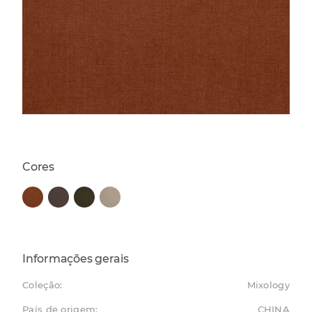
Cores
Informações gerais
Coleção:
Mixology
País de origem:
CHINA