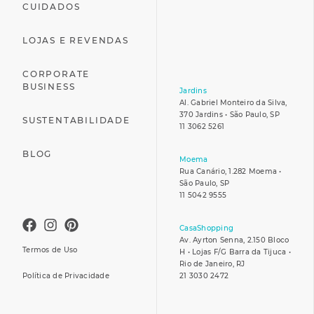
CUIDADOS
LOJAS E REVENDAS
CORPORATE
BUSINESS
Jardins
Al. Gabriel Monteiro da Silva,
370 Jardins • São Paulo, SP
SUSTENTABILIDADE
11 3062 5261
BLOG
Moema
Rua Canário, 1.282 Moema •
São Paulo, SP
11 5042 9555
CasaShopping
Av. Ayrton Senna, 2.150 Bloco
Termos de Uso
H • Lojas F/G Barra da Tijuca •
Rio de Janeiro, RJ
Política de Privacidade
21 3030 2472