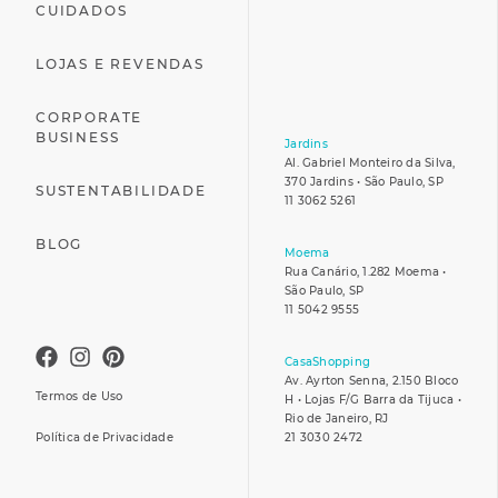
CUIDADOS
LOJAS E REVENDAS
CORPORATE
BUSINESS
Jardins
Al. Gabriel Monteiro da Silva,
370 Jardins • São Paulo, SP
SUSTENTABILIDADE
11 3062 5261
BLOG
Moema
Rua Canário, 1.282 Moema •
São Paulo, SP
11 5042 9555
CasaShopping
Av. Ayrton Senna, 2.150 Bloco
Termos de Uso
H • Lojas F/G Barra da Tijuca •
Rio de Janeiro, RJ
Política de Privacidade
21 3030 2472