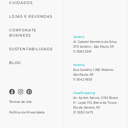
CUIDADOS
LOJAS E REVENDAS
CORPORATE
BUSINESS
Jardins
Al. Gabriel Monteiro da Silva,
370 Jardins • São Paulo, SP
SUSTENTABILIDADE
11 3062 5261
BLOG
Moema
Rua Canário, 1.282 Moema •
São Paulo, SP
11 5042 9555
CasaShopping
Av. Ayrton Senna, 2.150 Bloco
Termos de Uso
H • Lojas F/G Barra da Tijuca •
Rio de Janeiro, RJ
Política de Privacidade
21 3030 2472