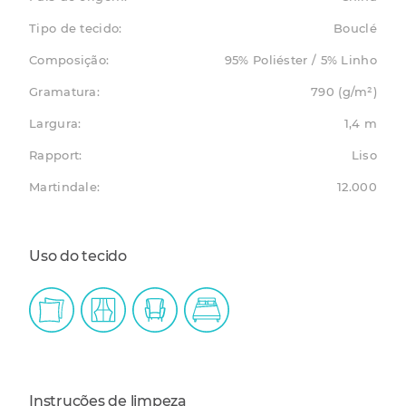
Tipo de tecido:
Bouclé
Composição:
95% Poliéster / 5% Linho
Gramatura:
790 (g/m²)
Largura:
1,4 m
Rapport:
Liso
Martindale:
12.000
Uso do tecido
Instruções de limpeza