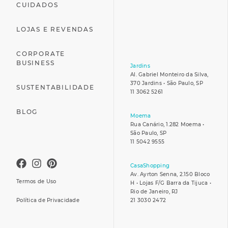
CUIDADOS
LOJAS E REVENDAS
CORPORATE
BUSINESS
Jardins
Al. Gabriel Monteiro da Silva,
370 Jardins • São Paulo, SP
SUSTENTABILIDADE
11 3062 5261
BLOG
Moema
Rua Canário, 1.282 Moema •
São Paulo, SP
11 5042 9555
CasaShopping
Av. Ayrton Senna, 2.150 Bloco
Termos de Uso
H • Lojas F/G Barra da Tijuca •
Rio de Janeiro, RJ
Política de Privacidade
21 3030 2472