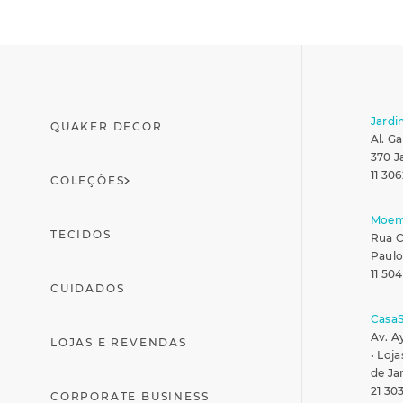
Jardi
QUAKER DECOR
Al. Ga
370 J
11 306
COLEÇÕES
Moe
TECIDOS
Rua C
Paulo
11 50
CUIDADOS
Casa
Av. A
LOJAS E REVENDAS
• Loja
de Ja
21 30
CORPORATE BUSINESS