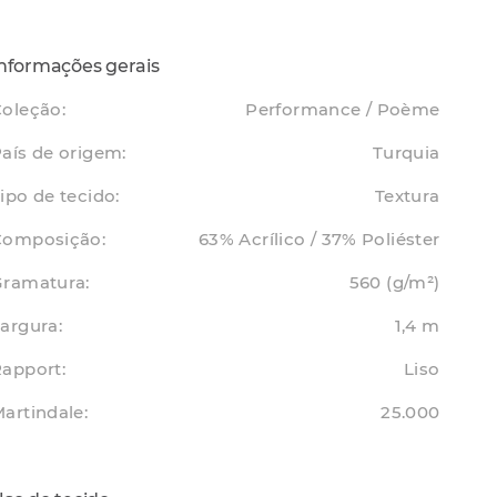
nformações gerais
oleção:
Performance / Poème
aís de origem:
Turquia
ipo de tecido:
Textura
Composição:
63% Acrílico / 37% Poliéster
Gramatura:
560 (g/m²)
argura:
1,4 m
apport:
Liso
artindale:
25.000