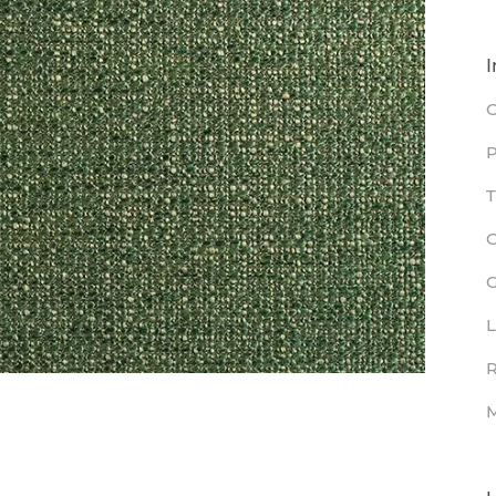
I
C
P
T
L
R
M