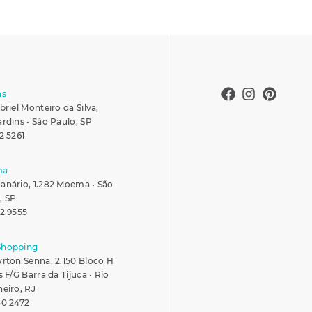
ns
briel Monteiro da Silva,
ardins • São Paulo, SP
2 5261
ma
anário, 1.282 Moema • São
, SP
42 9555
Shopping
yrton Senna, 2.150 Bloco H
s F/G Barra da Tijuca • Rio
neiro, RJ
30 2472