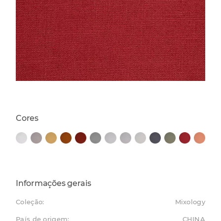
Cores
Informações gerais
Coleção:
Mixology
País de origem:
CHINA