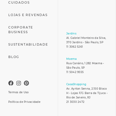
CUIDADOS
LOJAS E REVENDAS
CORPORATE
BUSINESS
Jardins
Al. Gabriel Monteiro da Silva,
370 Jardins • São Paulo, SP
SUSTENTABILIDADE
11 3062 5261
BLOG
Moema
Rua Canário, 1.282 Moema •
São Paulo, SP
11 5042 9555
CasaShopping
Av. Ayrton Senna, 2.150 Bloco
Termos de Uso
H • Lojas F/G Barra da Tijuca •
Rio de Janeiro, RJ
Política de Privacidade
21 3030 2472