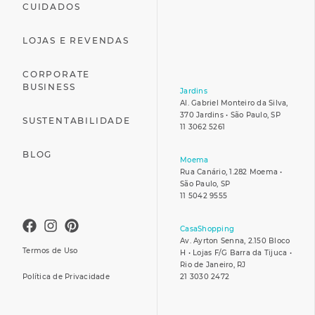
CUIDADOS
LOJAS E REVENDAS
CORPORATE
BUSINESS
Jardins
Al. Gabriel Monteiro da Silva,
370 Jardins • São Paulo, SP
SUSTENTABILIDADE
11 3062 5261
BLOG
Moema
Rua Canário, 1.282 Moema •
São Paulo, SP
11 5042 9555
CasaShopping
Av. Ayrton Senna, 2.150 Bloco
Termos de Uso
H • Lojas F/G Barra da Tijuca •
Rio de Janeiro, RJ
Política de Privacidade
21 3030 2472