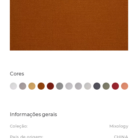
Cores
Informações gerais
Coleção:
Mixology
País de origem:
CHINA