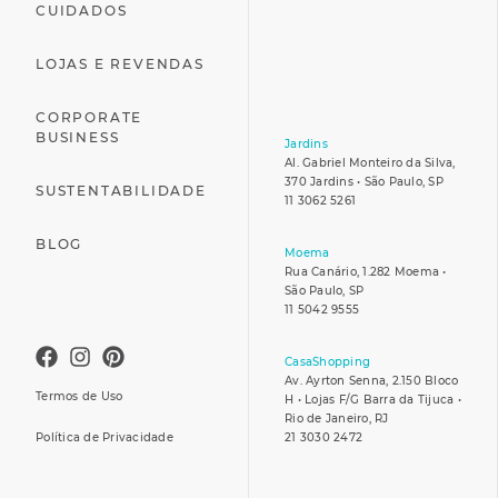
CUIDADOS
LOJAS E REVENDAS
CORPORATE
BUSINESS
Jardins
Al. Gabriel Monteiro da Silva,
370 Jardins • São Paulo, SP
SUSTENTABILIDADE
11 3062 5261
BLOG
Moema
Rua Canário, 1.282 Moema •
São Paulo, SP
11 5042 9555
CasaShopping
Av. Ayrton Senna, 2.150 Bloco
Termos de Uso
H • Lojas F/G Barra da Tijuca •
Rio de Janeiro, RJ
Política de Privacidade
21 3030 2472