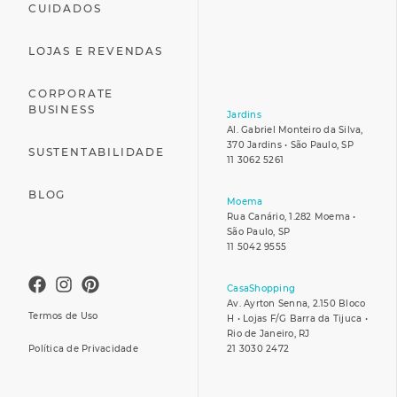
CUIDADOS
LOJAS E REVENDAS
CORPORATE
BUSINESS
Jardins
Al. Gabriel Monteiro da Silva,
370 Jardins • São Paulo, SP
SUSTENTABILIDADE
11 3062 5261
BLOG
Moema
Rua Canário, 1.282 Moema •
São Paulo, SP
11 5042 9555
CasaShopping
Av. Ayrton Senna, 2.150 Bloco
Termos de Uso
H • Lojas F/G Barra da Tijuca •
Rio de Janeiro, RJ
Política de Privacidade
21 3030 2472