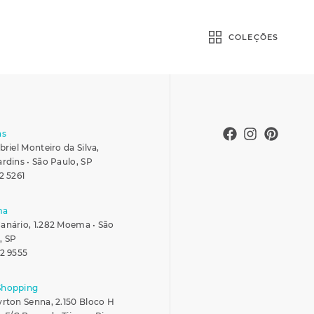
COLEÇÕES
ns
briel Monteiro da Silva,
ardins • São Paulo, SP
2 5261
ma
anário, 1.282 Moema • São
, SP
42 9555
Shopping
yrton Senna, 2.150 Bloco H