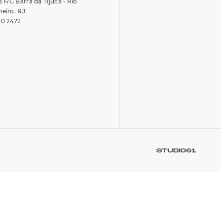
s F/G Barra da Tijuca • Rio
neiro, RJ
30 2472