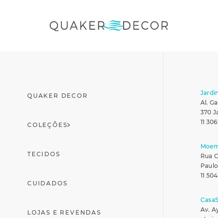
Jardi
QUAKER DECOR
Al. Ga
370 J
11 306
COLEÇÕES
Moe
TECIDOS
Rua C
Paulo
11 50
CUIDADOS
Casa
Av. A
LOJAS E REVENDAS