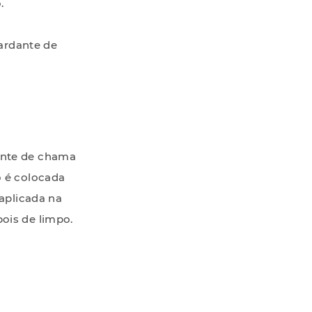
.
ardante de
dante de chama
o é colocada
aplicada na
pois de limpo.