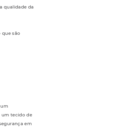
a qualidade da
o que são
é um
e um tecido de
a segurança em