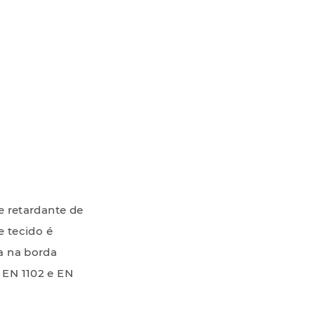
e retardante de
e tecido é
a na borda
, EN 1102 e EN