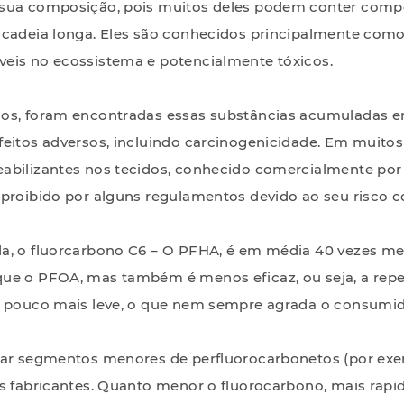
 sua composição, pois muitos deles podem conter comp
 cadeia longa. Eles são conhecidos principalmente co
eis no ecossistema e potencialmente tóxicos.
os, foram encontradas essas substâncias acumuladas e
feitos adversos, incluindo carcinogenicidade. Em muitos
abilizantes nos tecidos, conhecido comercialmente por
 proibido por alguns regulamentos devido ao seu risco
a, o fluorcarbono C6 – O PFHA, é em média 40 vezes m
ue o PFOA, mas também é menos eficaz, ou seja, a repe
m pouco mais leve, o que nem sempre agrada o consumid
sar segmentos menores de perfluorocarbonetos (por exe
os fabricantes. Quanto menor o fluorocarbono, mais rapi