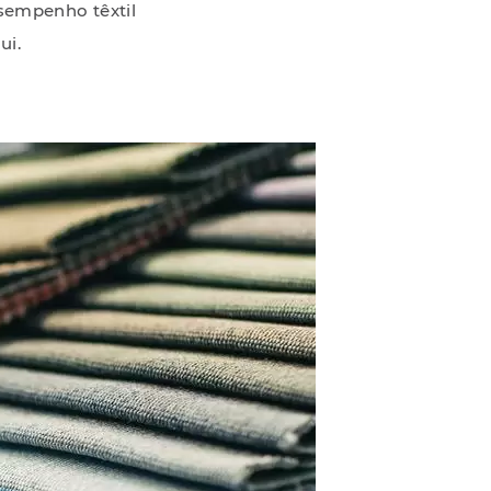
esempenho têxtil
ui.