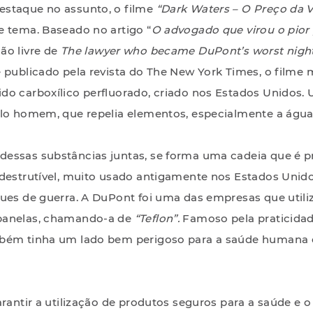
estaque no assunto, o filme
“Dark Waters – O Preço da 
e tema. Baseado no artigo “
O advogado que virou o pior
ão livre de
The lawyer who became DuPont’s worst nig
 publicado pela revista do The New York Times, o filme m
do carboxílico perfluorado, criado nos Estados Unidos.
elo homem, que repelia elementos, especialmente a água
essas substâncias juntas, se forma uma cadeia que é 
ndestrutível, muito usado antigamente nos Estados Uni
ques de guerra. A DuPont foi uma das empresas que utili
panelas, chamando-a de
“Teflon”.
Famoso pela praticidade
mbém tinha um lado bem perigoso para a saúde humana 
arantir a utilização de produtos seguros para a saúde e 