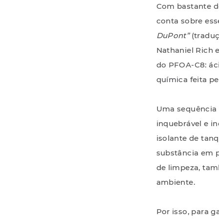
Com bastante d
conta sobre ess
DuPont”
(traduç
Nathaniel Rich e
do PFOA-C8: áci
química feita p
Uma sequência d
inquebrável e i
isolante de tan
substância em 
de limpeza, ta
ambiente.
Por isso, para g