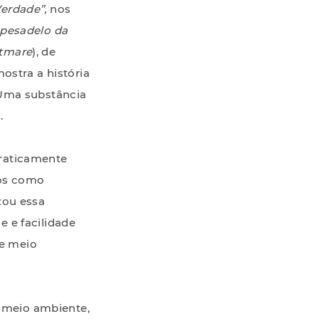
Verdade”,
nos
 pesadelo da
htmare
), de
ostra a história
 Uma substância
.
praticamente
dos como
zou essa
 e facilidade
e meio
o meio ambiente,