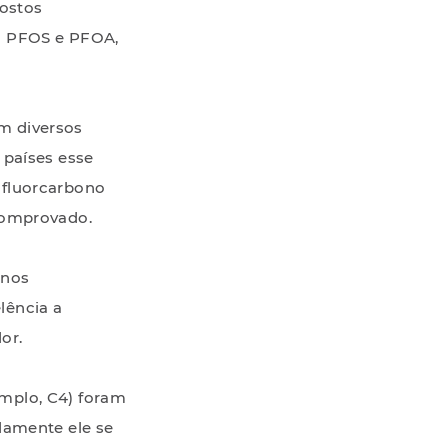
ostos
mo PFOS e PFOA,
m diversos
 países esse
 fluorcarbono
 comprovado.
enos
lência a
or.
mplo, C4) foram
damente ele se