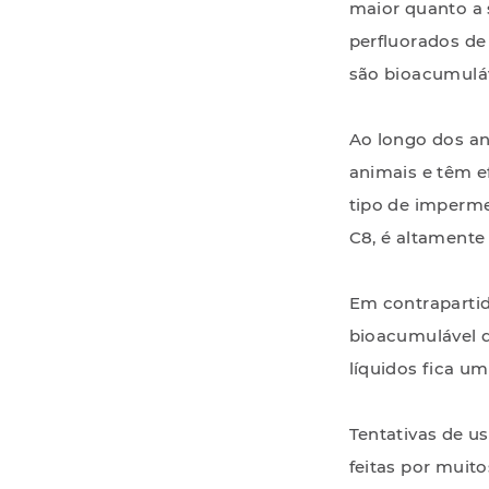
maior quanto a
perfluorados de
são bioacumuláv
Ao longo dos an
animais e têm e
tipo de imperme
C8, é altamente
Em contrapartid
bioacumulável q
líquidos fica u
Tentativas de u
feitas por muit